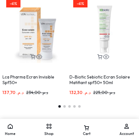
-41%
-41%
Lca Pharma Ecran Invisible
D-Biotic Sebiotic Ecran Solaire
C
Spf50+
Matifiant spf50+ 50ml
=
137,70
د.م.
234,00
د.م.
132,30
د.م.
225,00
د.م.
Home
Shop
Cart
Account