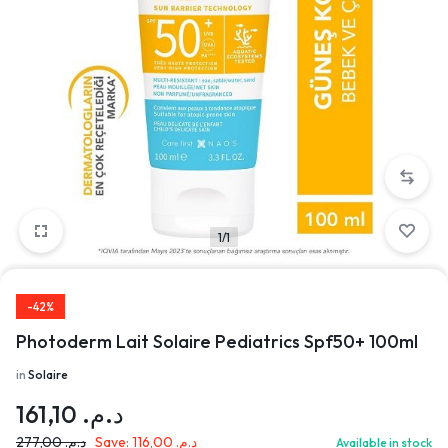
1/1
-42%
Photoderm Lait Solaire Pediatrics Spf50+ 100ml
in
Solaire
161,10
د.م.
277,00
د.م.
Save:
116,00
د.م.
Available in stock