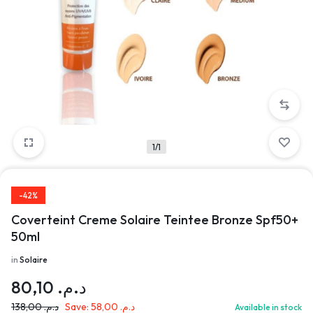
1/1
-42%
Coverteint Creme Solaire Teintee Bronze Spf50+
50ml
in
Solaire
80,10
د.م.
138,00
د.م.
Save:
58,00
د.م.
Available in stock