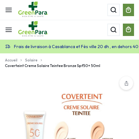
Frais de livraison à Casablanca et Fès ville 20 dh , en dehors 40
Accueil
Solaire
Coverteint Creme Solaire Teintee Bronze Spf50+ 50ml