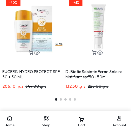
-40%
-41%
EUCERIN HYDRO PROTECT SPF
D-Biotic Sebiotic Ecran Solaire
N
50 + 50 ML
Matifiant spf50+ 50ml
S
206,10
د.م.
344,00
د.م.
132,30
د.م.
225,00
د.م.
Home
Shop
Cart
Account