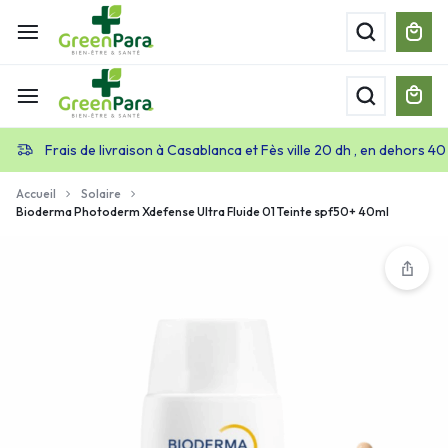
Frais de livraison à Casablanca et Fès ville 20 dh , en dehors 40
Accueil
Solaire
Bioderma Photoderm Xdefense Ultra Fluide 01 Teinte spf50+ 40ml