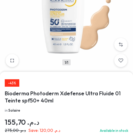
1/1
-43%
Bioderma Photoderm Xdefense Ultra Fluide 01
Teinte spf50+ 40ml
in
Solaire
155,70
د.م.
275,00
د.م.
Save:
120,00
د.م.
Available in stock