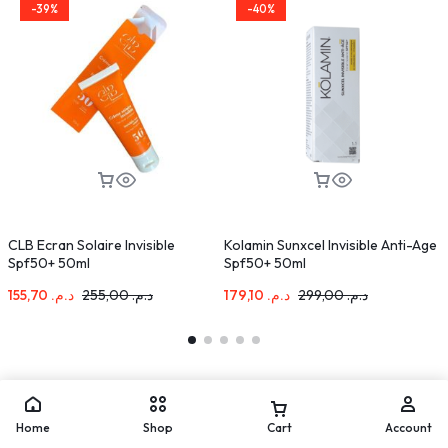
-39%
-40%
CLB Ecran Solaire Invisible
Kolamin Sunxcel Invisible Anti-Age
L
Spf50+ 50ml
Spf50+ 50ml
S
155,70
د.م.
255,00
د.م.
179,10
د.م.
299,00
د.م.
Home
Shop
Cart
Account