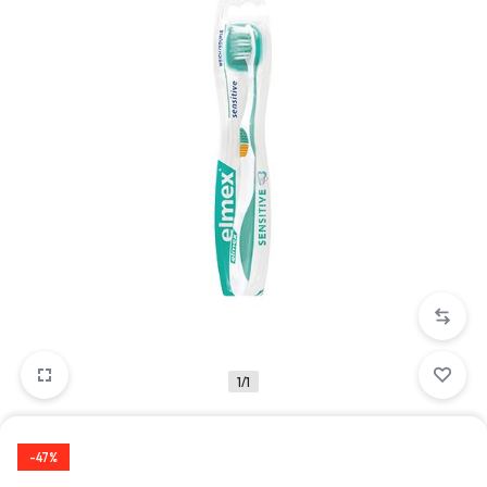
1/1
-47%