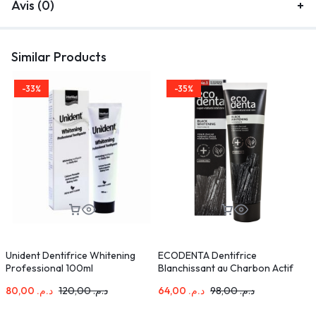
Avis (0)
Similar Products
-33%
-35%
Unident Dentifrice Whitening
ECODENTA Dentifrice
B
Professional 100ml
Blanchissant au Charbon Actif
100ml
80,00
د.م.
120,00
د.م.
64,00
د.م.
98,00
د.م.