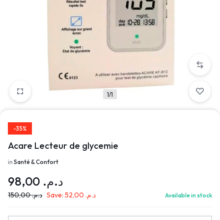
1/1
-35%
Acare Lecteur de glycemie
in
Santé & Confort
98,00
د.م.
150,00
د.م.
Save:
52,00
د.م.
Available in stock