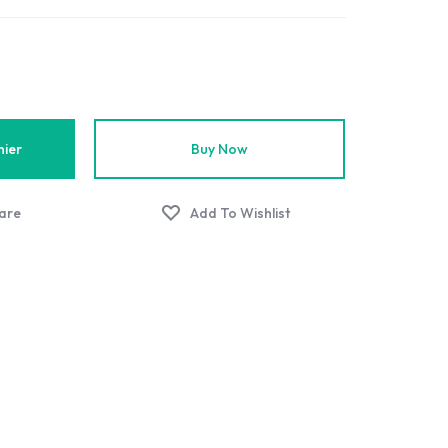
nier
Buy Now