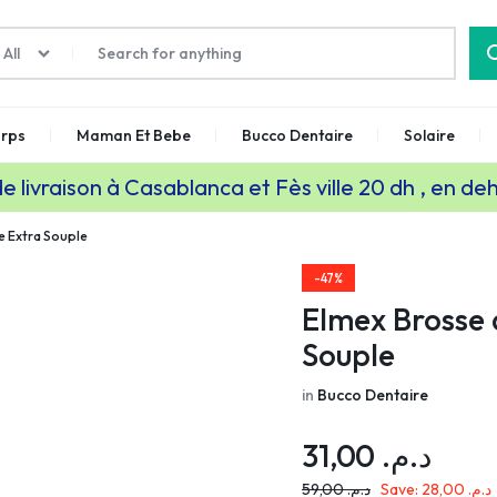
All
rps
Maman Et Bebe
Bucco Dentaire
Solaire
de livraison à Casablanca et Fès ville 20 dh , en de
e Extra Souple
-47%
Elmex Brosse 
Souple
in
Bucco Dentaire
31,00
د.م.
59,00
د.م.
Save:
28,00
د.م.