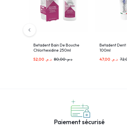
Betadent Bain De Bouche
Betadent Dent 
Chlorhexidine 250ml
100ml
52,00
د.م.
80,00
د.م.
47,00
د.م.
Paiement sécurisé