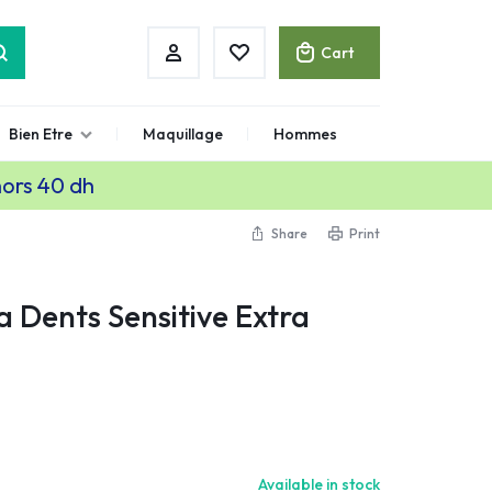
Cart
Bien Etre
Maquillage
Hommes
hors 40 dh
Share
Print
a Dents Sensitive Extra
Available in stock