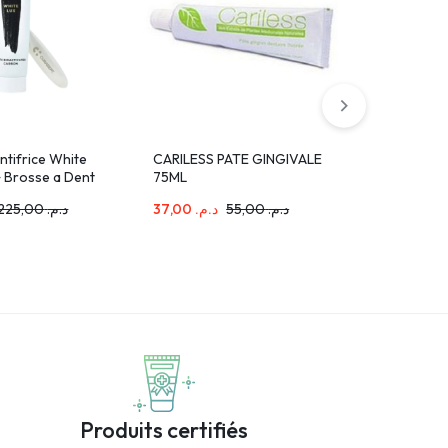
ntifrice White
CARILESS PATE GINGIVALE
Kin B5 Ba
+ Brosse a Dent
75ML
500ml
225,00
د.م.
37,00
د.م.
55,00
د.م.
74,00
د.م
Produits certifiés