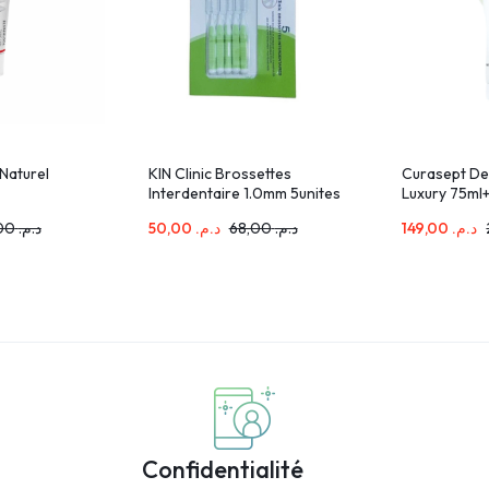
Naturel
KIN Clinic Brossettes
Curasept De
Interdentaire 1.0mm 5unites
Luxury 75ml
PACK
72,00
د.م.
50,00
د.م.
68,00
د.م.
149,00
د.م.
Confidentialité