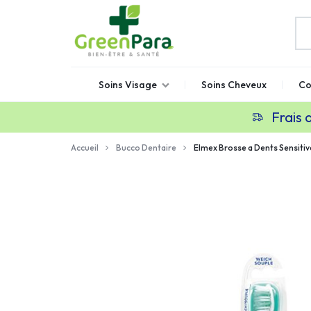
GREENPARA
Parapharmacie
Soins Visage
Soins Cheveux
Co
en
ligne
Frais 
Maroc
Accueil
Bucco Dentaire
Elmex Brosse a Dents Sensitiv