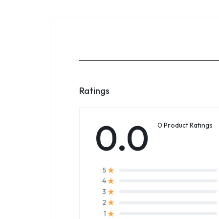
Ratings
0.0
0 Product Ratings
5
4
3
2
1