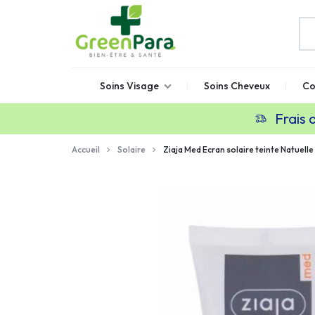
GREENPARA
Parapharmacie
Soins Visage
Soins Cheveux
Co
en
ligne
Frais 
Maroc
Accueil
Solaire
Ziaja Med Ecran solaire teinte Natuel