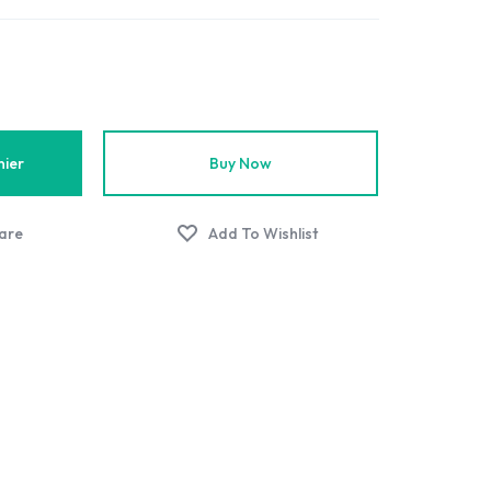
nier
Buy Now