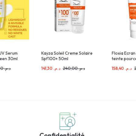
 UV Serum
Kayza Soleil Creme Solaire
Floxia Ecran
reen 30ml
Spf100+ 50ml
teinte pourc
98,00
د.م.
141,30
د.م.
240,00
د.م.
158,40
د.م.
Confidentialité