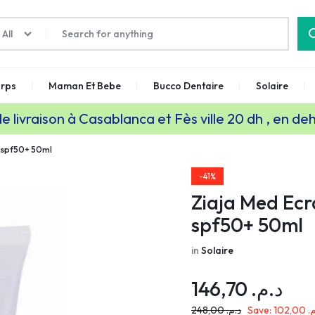
All
rps
Maman Et Bebe
Bucco Dentaire
Solaire
de livraison à Casablanca et Fès ville 20 dh , en de
le spf50+ 50ml
-41%
Ziaja Med Ecra
spf50+ 50ml
in
Solaire
146,70
د.م.
248,00
د.م.
Save:
102,00
م