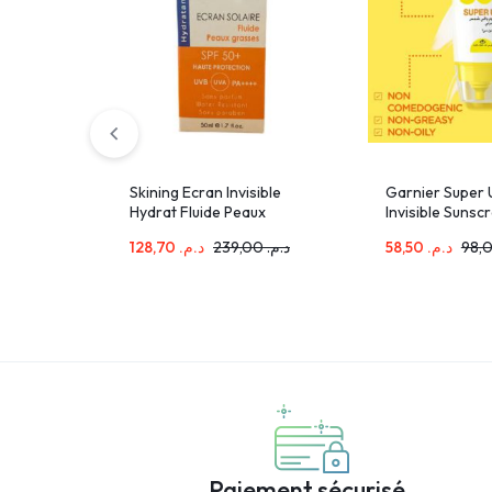
Skining Ecran Invisible
Garnier Super
Hydrat Fluide Peaux
Invisible Sunsc
Grasses 50ml
128,70
د.م.
239,00
د.م.
58,50
د.م.
Paiement sécurisé