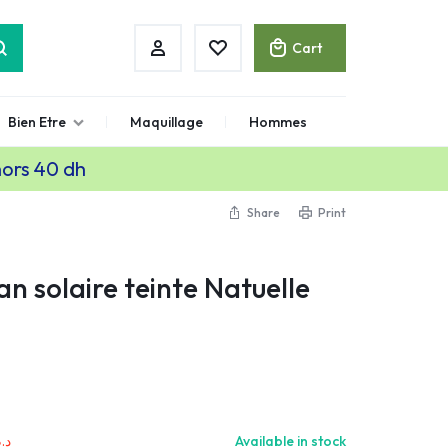
Cart
Bien Etre
Maquillage
Hommes
hors 40 dh
Share
Print
n solaire teinte Natuelle
د..
Available in stock