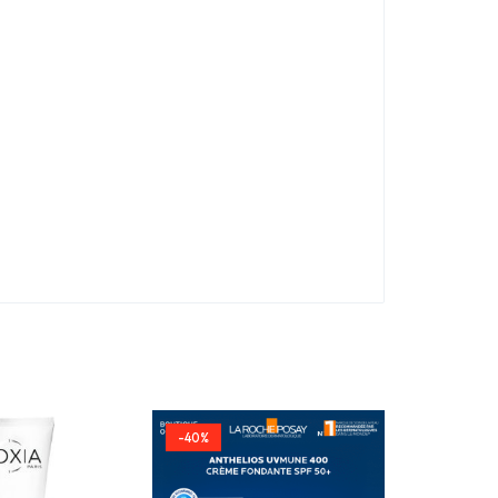
-40%
-42%