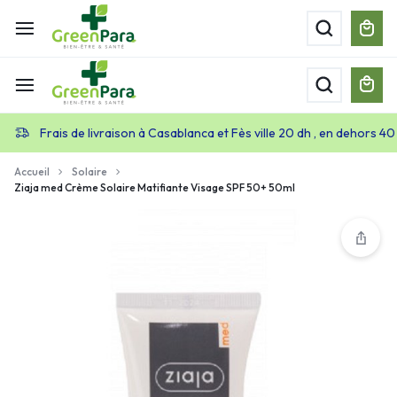
Frais de livraison à Casablanca et Fès ville 20 dh , en dehors 40
Accueil
Solaire
Ziaja med Crème Solaire Matifiante Visage SPF 50+ 50ml