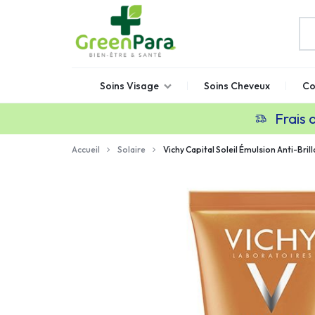
GREENPARA
Parapharmacie
Soins Visage
Soins Cheveux
Co
en
ligne
Frais 
Maroc
Accueil
Solaire
Vichy Capital Soleil Émulsion Anti-Bri