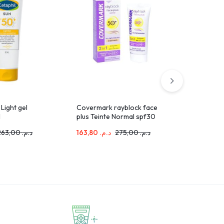
 Light gel
Covermark rayblock face
Eau Ther
l
plus Teinte Normal spf30
Sunsimed
50ml
Protectio
263,00
د.م.
163,80
د.م.
275,00
د.م.
246,60
.م