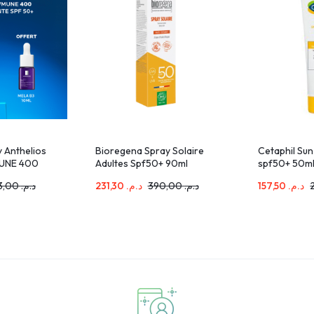
 Anthelios
Bioregena Spray Solaire
Cetaphil Sun
UNE 400
Adultes Spf50+ 90ml
spf50+ 50m
a Roche
273,00
د.م.
231,30
د.م.
390,00
د.م.
157,50
د.م.
 Pack