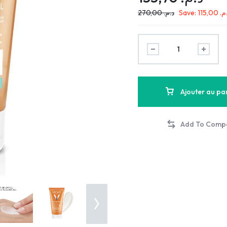
270,00
د.م.
Save:
115,00
.م
Ajouter au pa