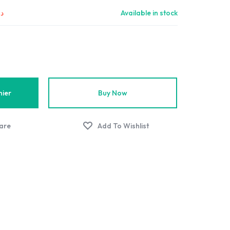
د.
Available in stock
nier
Buy Now