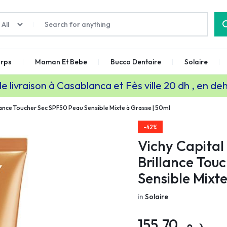
All
rps
Maman Et Bebe
Bucco Dentaire
Solaire
de livraison à Casablanca et Fès ville 20 dh , en de
llance Toucher Sec SPF50 Peau Sensible Mixte à Grasse | 50ml
-42%
Vichy Capital 
Brillance Tou
Sensible Mixt
in
Solaire
155,70
د.م.