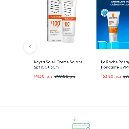
Kayza Soleil Creme Solaire
La Roche Posay
Spf100+ 50ml
Fondante UVM
spf50+ 50ml+L
141,30
د.م.
240,00
د.م.
163,80
د.م.
Posay Mela B3