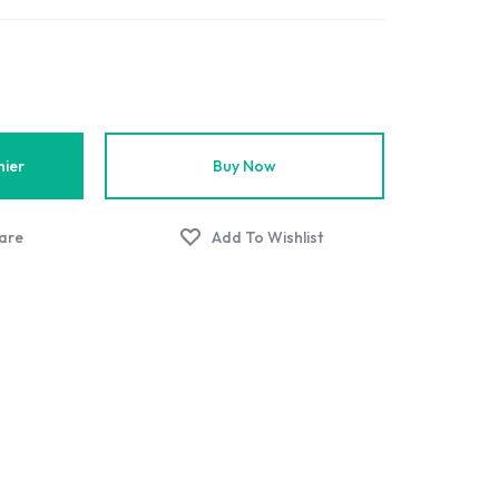
nier
Buy Now