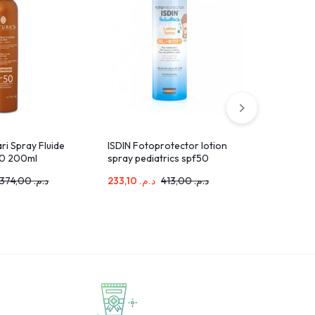
ari Spray Fluide
ISDIN Fotoprotector lotion
Covertein
50 200ml
spray pediatrics spf50
Teintee 
250ml
50ml
374,00
د.م.
233,10
د.م.
413,00
د.م.
80,10
د.م.