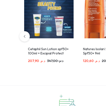
Cetaphil Sun Lotion spf50+
Natures Isolari 
100ml = Excipial Protect
Spf50+ 9ml
offert
207,90
د.م.
347,00
د.م.
120,60
د.م.