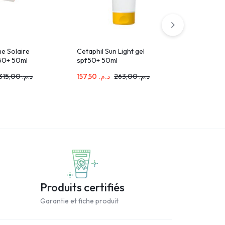
e Solaire
Cetaphil Sun Light gel
MARTIDERM
f50+ 50ml
spf50+ 50ml
SPF50+ 5
315,00
د.م.
157,50
د.م.
263,00
د.م.
189,00
.م
Produits certifiés
Garantie et fiche produit