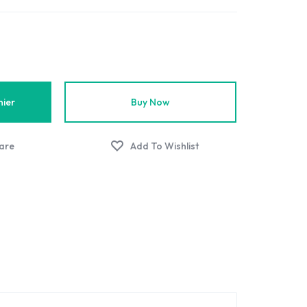
nier
Buy Now