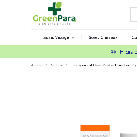
GREENPARA
Parapharmacie
Soins Visage
Soins Cheveux
Co
en
ligne
Frais 
Maroc
Accueil
Solaire
Transparent Clinic Protect Emulsion 