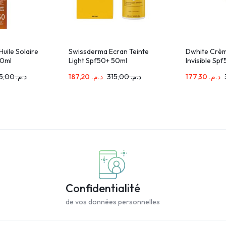
Huile Solaire
Swissderma Ecran Teinte
Dwhite Crèm
50ml
Light Spf50+ 50ml
Invisible Sp
375,00
د.م.
187,20
د.م.
315,00
د.م.
177,30
د.م.
Confidentialité
de vos données personnelles