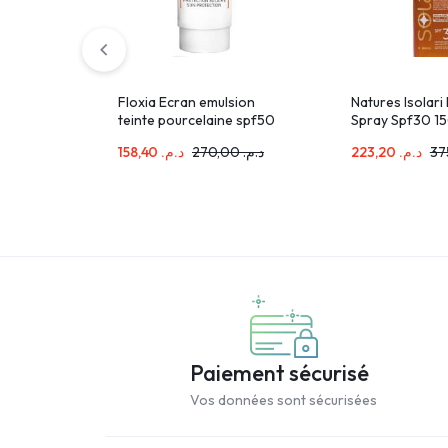
Floxia Ecran emulsion
Natures Isolari 
teinte pourcelaine spf50
Spray Spf30 1
158,40
د.م.
270,00
د.م.
223,20
د.م.
Paiement sécurisé
Vos données sont sécurisées