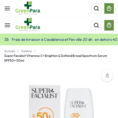
Frais de livraison à Casablanca et Fès ville 20 dh , en dehors 40
Accueil
Solaire
Super Facialist Vitamine C+ Brighten & Defend Broad Spectrum Serum
SPF50+ 50ml