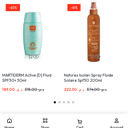
-40%
-41%
MARTIDERM Active [D] Fluid
Natures Isolari Spray Fluide
E
SPF50+ 50ml
Solaire Spf50 200ml
T
189,00
د.م.
315,00
د.م.
222,30
د.م.
374,00
د.م.
Home
Shop
Cart
Account