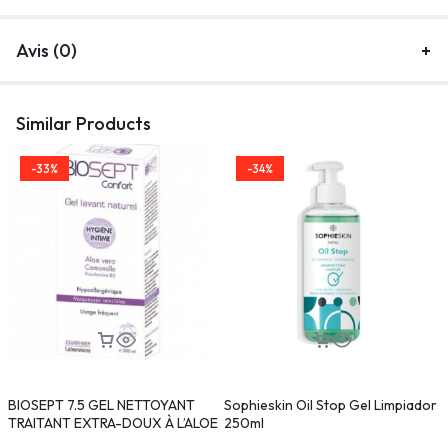
Avis (0)
Similar Products
-33%
-34%
BIOSEPT 7.5 GEL NETTOYANT
Sophieskin Oil Stop Gel Limpiador
P
TRAITANT EXTRA-DOUX À L’ALOE
250ml
VERA 200 ML