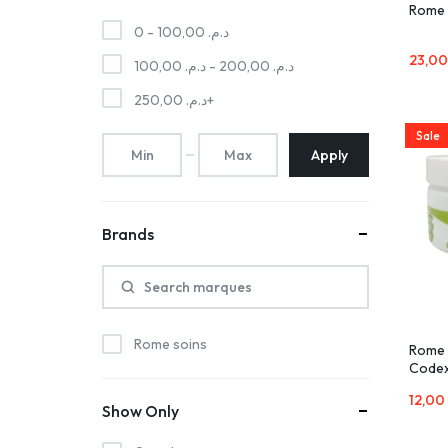
Rome 
0 -
100,00
د.م.
100,00
د.م.
-
200,00
د.م.
250,00
د.م.
+
Sale
Apply
Brands
Rome soins
Rome 
Codex
12,0
Show Only