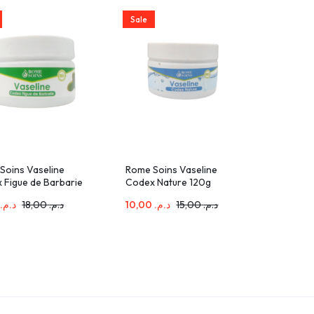
Sale
Soins Vaseline
Rome Soins Vaseline
 Figue de Barbarie
Codex Nature 120g
0
د.م.
18,00
د.م.
10,00
د.م.
15,00
د.م.