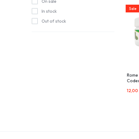
On sale
Sale
In stock
Out of stock
Rome 
Codex
120g
12,0