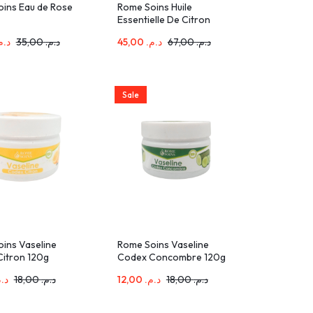
ins Eau de Rose
Rome Soins Huile
Essentielle De Citron
15ml
د..
35,00
د.م.
45,00
د.م.
67,00
د.م.
Sale
ins Vaseline
Rome Soins Vaseline
itron 120g
Codex Concombre 120g
د..
18,00
د.م.
12,00
د.م.
18,00
د.م.