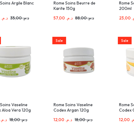
Soins Argile Blanc
Rome Soins Beurre de
Rome So
Karite 150g
200ml
23,00
د.م.
35,00
د.م.
57,00
د.م.
88,00
د.م.
23,00
م
Sale
Sale
Soins Vaseline
Rome Soins Vaseline
Rome So
 Aloa Vera 120g
Codex Argan 120g
Codex C
0
د.م.
18,00
د.م.
12,00
د.م.
18,00
د.م.
12,00
م