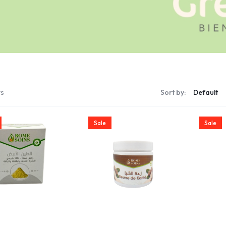
ts
Sort by:
Sale
Sale