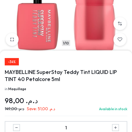
1/10
-34%
MAYBELLINE SuperStay Teddy Tint LIQUID LIP
TINT 40 Petalcore 5ml
in
Maquillage
98,00
د.م.
149,00
د.م.
Save:
51,00
د.م.
Available in stock