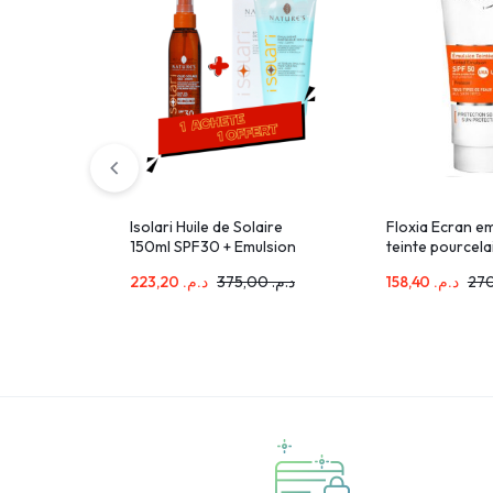
Isolari Huile de Solaire
Floxia Ecran e
150ml SPF30 + Emulsion
teinte pourcel
Solaire 200ml Pack
223,20
د.م.
375,00
د.م.
158,40
د.م.