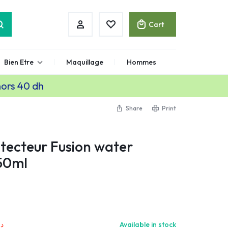
Cart
Bien Etre
Maquillage
Hommes
hors 40 dh
Share
Print
tecteur Fusion water
50ml
د.
Available in stock