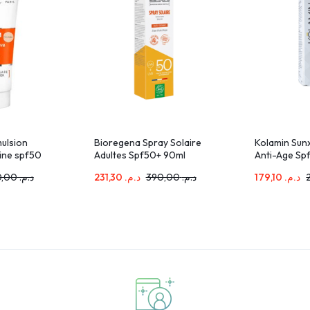
mulsion
Bioregena Spray Solaire
Kolamin Sunx
aine spf50
Adultes Spf50+ 90ml
Anti-Age Sp
270,00
د.م.
231,30
د.م.
390,00
د.م.
179,10
د.م.