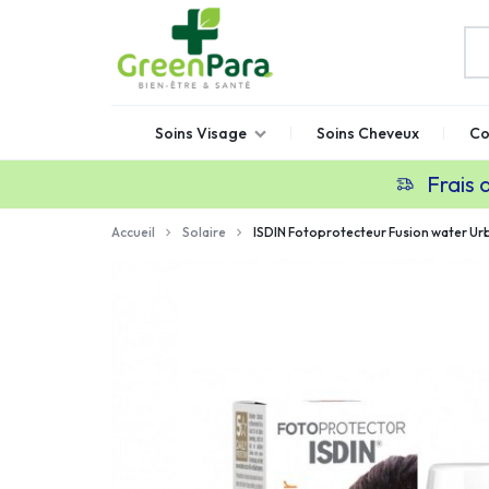
GREENPARA
Parapharmacie
Soins Visage
Soins Cheveux
Co
en
ligne
Frais 
Maroc
Accueil
Solaire
ISDIN Fotoprotecteur Fusion water U