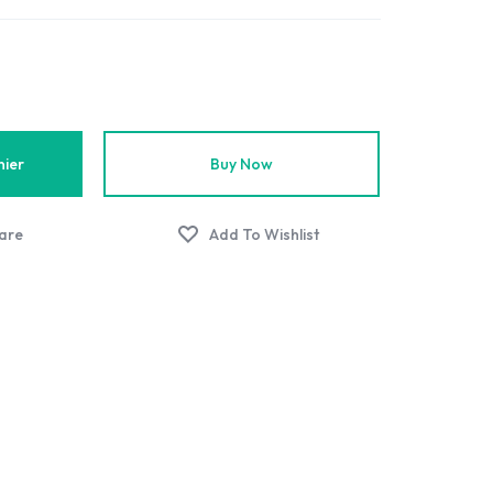
nier
Buy Now