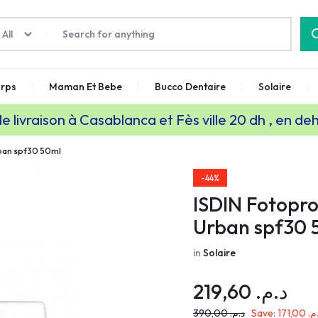
All
rps
Maman Et Bebe
Bucco Dentaire
Solaire
de livraison à Casablanca et Fès ville 20 dh , en de
rban spf30 50ml
-44%
ISDIN Fotopro
Urban spf30 
in
Solaire
219,60
د.م.
390,00
د.م.
Save:
171,00
.م