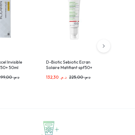
cel Invisible
D-Biotic Sebiotic Ecran
ISDIN Fot
f50+ 50ml
Solaire Matifiant spf50+
spray ped
50ml
250ml
299,00
د.م.
132,30
د.م.
225,00
د.م.
233,10
.م