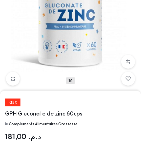
1/1
-35%
GPH Gluconate de zinc 60cps
in
Complements Alimentaires Grossesse
181,00
د.م.