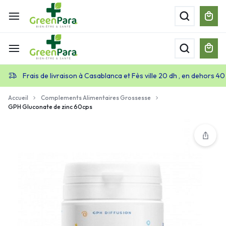
Frais de livraison à Casablanca et Fès ville 20 dh , en dehors 40
Accueil
Complements Alimentaires Grossesse
GPH Gluconate de zinc 60cps