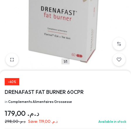
1/1
-40%
DRENAFAST FAT BURNER 60CPR
in
Complements Alimentaires Grossesse
179,00
د.م.
298,00
د.م.
Save:
119,00
د.م.
Available in stock