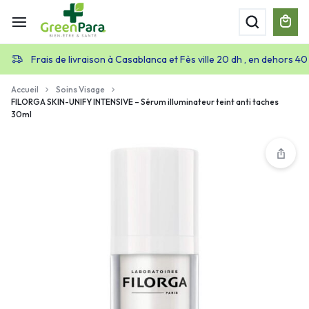
Frais de livraison à Casablanca et Fès ville 20 dh , en dehors 40
Accueil
Soins Visage
FILORGA SKIN-UNIFY INTENSIVE – Sérum illuminateur teint anti taches
30ml