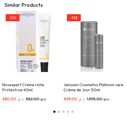
Similar Products
-35%
-32%
Novexpert Creme riche
Janssen Cosmetics Platinum care
D
Protectrice 40ml
Crème de Jour 50ml
D
380,00
د.م.
582,00
د.م.
949,00
د.م.
1.395,00
د.م.