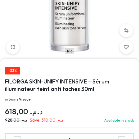
1/16
-33%
FILORGA SKIN-UNIFY INTENSIVE – Sérum
illuminateur teint anti taches 30ml
in
Soins Visage
618,00
د.م.
928,00
د.م.
Save:
310,00
د.م.
Available in stock