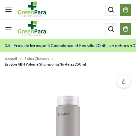
Frais de livraison à Casablanca et Fès ville 20 dh , en dehors 40
Accueil
Soins Cheveux
Erayba ABH Volume Shampoing No-Frizz 250ml