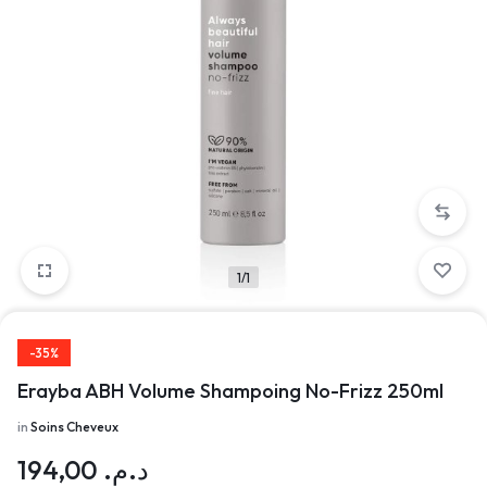
1/1
-35%
Erayba ABH Volume Shampoing No-Frizz 250ml
in
Soins Cheveux
194,00
د.م.