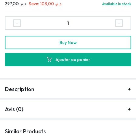
297,00
د.م.
Save:
103,00
د.م.
Available in stock
Buy Now
Ajouter au panier
Description
Avis (0)
Similar Products