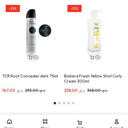
-35%
-35%
TCR Root Concealer dark 75ml
Biokera Fresh Yellow Shot Curly
L
Cream 300ml
S
I
167,00
د.م.
255,00
د.م.
238,00
د.م.
368,00
د.م.
P