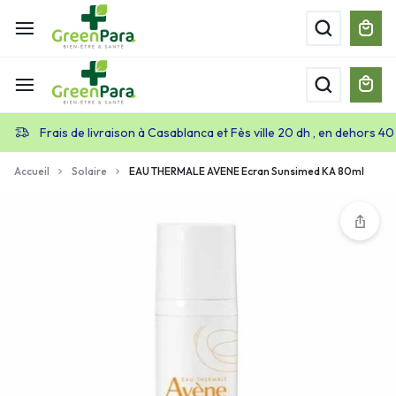
Frais de livraison à Casablanca et Fès ville 20 dh , en dehors 40
Accueil
Solaire
EAU THERMALE AVENE Ecran Sunsimed KA 80ml