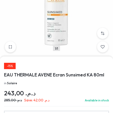
1/1
-15%
EAU THERMALE AVENE Ecran Sunsimed KA 80ml
in
Solaire
243,00
د.م.
285,00
د.م.
Save:
42,00
د.م.
Available in stock