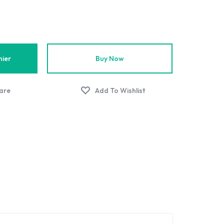
nier
Buy Now