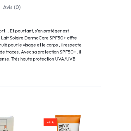
Avis (0)
fort… Et pourtant, s’en protéger est
Le Lait Solaire DermoCare SPF50+ offre
é pour le visage et le corps , il respecte
de traces. Avec sa protection SPF50+ , il
intense. Très haute protection UVA/UVB
-41%
-40%