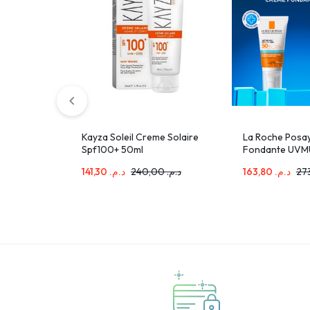
Kayza Soleil Creme Solaire
La Roche Posay
Spf100+ 50ml
Fondante UVM
spf50+ 50ml+L
141,30
د.م.
240,00
د.م.
163,80
د.م.
Posay Mela B3