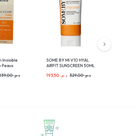
 Invisible
SOME BY MI V10 HYAL
Isolari Hu
e Peaux
AIRFIT SUNSCREEN 50ML
150ml SPF
ml
Solaire 2
239,00
د.م.
193,50
د.م.
329,00
د.م.
223,20
.م