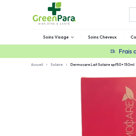
GREENPARA
Parapharmacie
Soins Visage
Soins Cheveux
Co
en
ligne
Frais 
Maroc
Accueil
Solaire
Dermocare Lait Solaire spf50+ 150ml