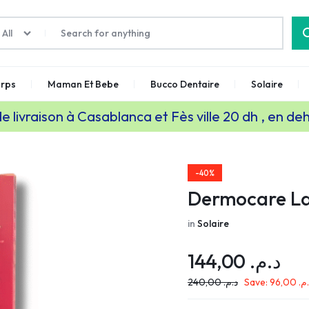
All
rps
Maman Et Bebe
Bucco Dentaire
Solaire
de livraison à Casablanca et Fès ville 20 dh , en de
-40%
Dermocare Lai
in
Solaire
144,00
د.م.
240,00
د.م.
Save:
96,00
.م