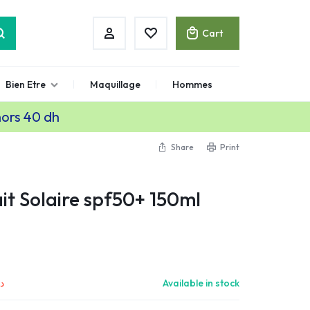
Cart
Bien Etre
Maquillage
Hommes
hors 40 dh
Share
Print
t Solaire spf50+ 150ml
د.
Available in stock