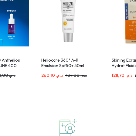
 Anthelios
Heliocare 360° A-R
Skining Ecran
UNE 400
Emulsion Spf50+ 50ml
Hydrat Fluid
a Roche
Grasses 50
273,00
د.م.
260,10
د.م.
434,00
د.م.
128,70
د.م.
 Pack