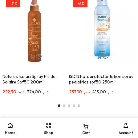
-41%
-44%
Natures Isolari Spray Fluide
ISDIN Fotoprotector lotion spray
K
Solaire Spf50 200ml
pediatrics spf50 250ml
S
222,30
د.م.
374,00
د.م.
233,10
د.م.
413,00
د.م.
Home
Shop
Cart
Account