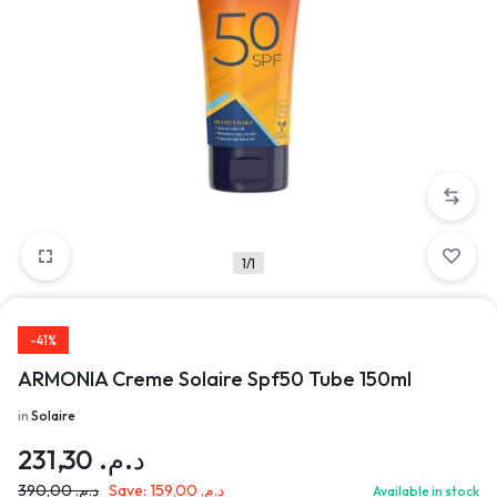
1/1
-41%
ARMONIA Creme Solaire Spf50 Tube 150ml
in
Solaire
231,30
د.م.
390,00
د.م.
Save:
159,00
د.م.
Available in stock