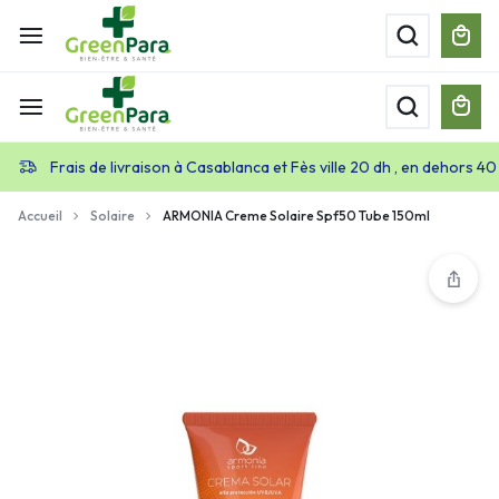
Frais de livraison à Casablanca et Fès ville 20 dh , en dehors 40
Accueil
Solaire
ARMONIA Creme Solaire Spf50 Tube 150ml