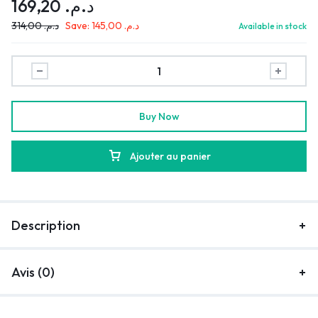
169,20
د.م.
314,00
د.م.
Save:
145,00
د.م.
Available in stock
Buy Now
Ajouter au panier
Description
Avis (0)