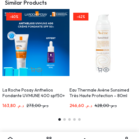
Similar Products
-40%
-42%
La Roche Posay Anthelios
Eau Thermale Avène Sunsimed
D
Fondante UVMUNE 400 spf50+
Très Haute Protection – 80ml
M
50ml+La Roche Posay Mela B3
163,80
د.م.
273,00
د.م.
246,60
د.م.
428,00
د.م.
Pack