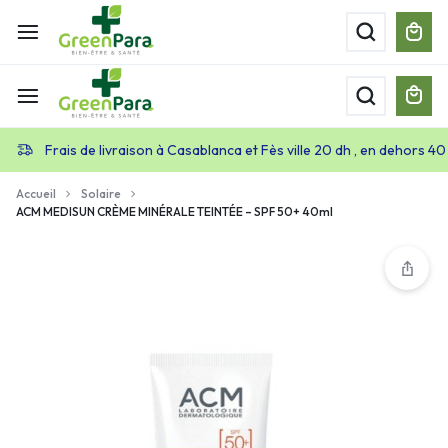
Frais de livraison à Casablanca et Fès ville 20 dh , en dehors 40
Accueil
Solaire
ACM MEDISUN CRÈME MINÉRALE TEINTÉE – SPF 50+ 40ml