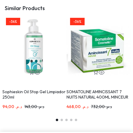
Similar Products
-34%
-36%
Sophieskin Oil Stop Gel Limpiador
SOMATOLINE AMINCISSANT 7
B
250ml
NUITS NATURAL 400ML MINCEUR
T
PEAUX SENSIBLES
V
94,00
د.م.
143,00
د.م.
468,00
د.م.
732,00
د.م.