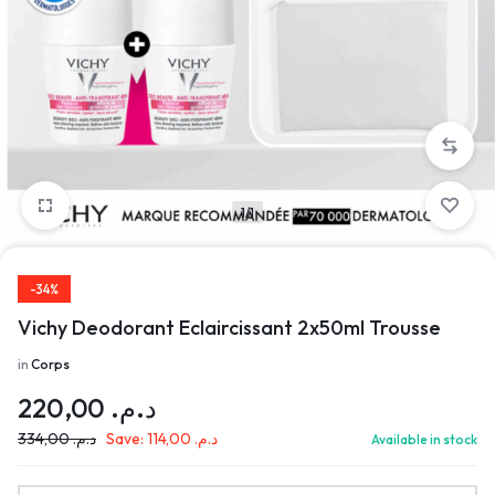
1/1
-34%
Vichy Deodorant Eclaircissant 2x50ml Trousse
in
Corps
220,00
د.م.
334,00
د.م.
Save:
114,00
د.م.
Available in stock