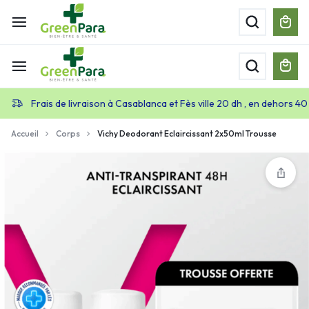
Frais de livraison à Casablanca et Fès ville 20 dh , en dehors 40
Accueil
Corps
Vichy Deodorant Eclaircissant 2x50ml Trousse