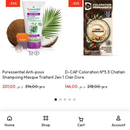
-36%
-34%
Puressentiel Anti-poux
D-CAP Coloration N°5.3 Chatain
I
Shampoing Masque Traitant 2en 1
Clair Dore
1
150ml
201,00
د.م.
314,00
د.م.
144,00
د.م.
218,00
د.م.
Home
Shop
Cart
Account