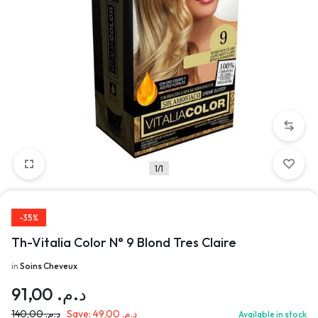
1/1
-35%
Th-Vitalia Color N° 9 Blond Tres Claire
in
Soins Cheveux
91,00
د.م.
140,00
د.م.
Save:
49,00
د.م.
Available in stock