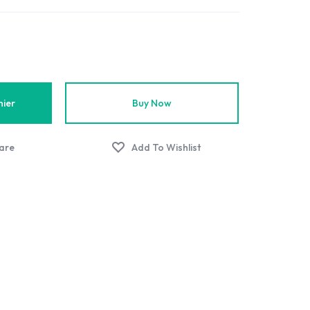
nier
Buy Now