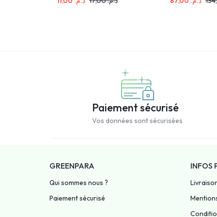
11,00
د.م.
17,00
د.م.
87,00
د.م.
Paiement sécurisé
Vos données sont sécurisées
GREENPARA
INFOS 
Qui sommes nous ?
Livraiso
Paiement sécurisé
Mentions
Condition