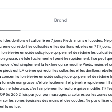
Brand
 des durillons et callosité en 7 jours Pieds, mains et coudes. Ne pa
qui réduit les callosités et les durillons rebelles en 7 (1) jours.
on élevée en acide salicylique qui permet de réduire les callosités 
on grasse, s’étale facilement et pénètre rapidement. Il se peut que 
érance, c’est simplement la texture qui se modifie Pieds, mains et c
s est LA crème qui réduit les callosités et les durillons rebelles 
concentration élevée en acide salicylique qui permet de réduire les 
a formule non grasse, s’étale facilement et pénètre rapidement. Il se
 bonne tolérance, c’est simplement la texture qui se modifie. (1) Test
9 56 266 2 fois par jour par massages circulaires sur les zones co
r sur les zones épaissies des mains et des coudes. Ne pas utiliser
t la notice.