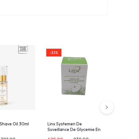
-33%
-33%
 Shave Oil 30ml
Linx Systemen De
EUCERIN
Suveillance De Glycemie En
BAUME S
Continu
ML