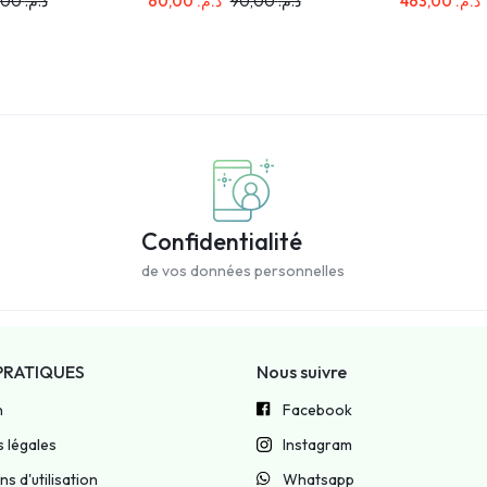
134,00
د.م.
60,00
د.م.
90,00
د.م.
463,00
د.م.
Confidentialité
de vos données personnelles
PRATIQUES
Nous suivre
n
Facebook
 légales
Instagram
s d'utilisation
Whatsapp