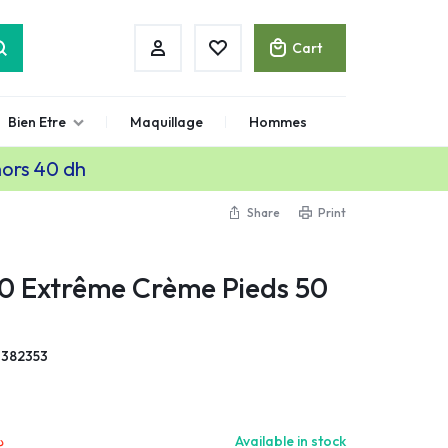
Cart
Bien Etre
Maquillage
Hommes
hors 40 dh
Share
Print
0 Extrême Crème Pieds 50
1382353
.
Available in stock