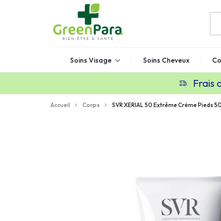
GREENPARA
Parapharmacie
Soins Visage
Soins Cheveux
Co
en
ligne
Frais 
Maroc
Accueil
Corps
SVR XERIAL 50 Extrême Crème Pieds 5