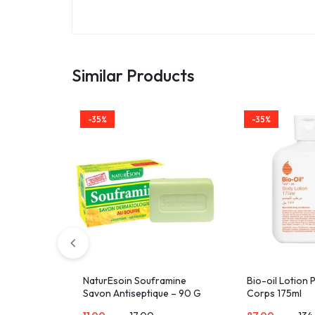
Similar Products
-35%
-35%
NaturEsoin Souframine
Bio-oil Lotion 
Savon Antiseptique – 90 G
Corps 175ml