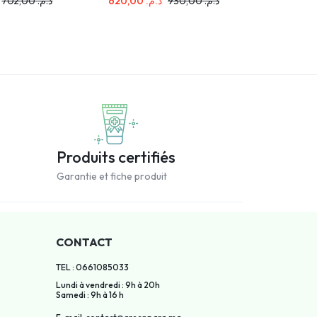
702,00
د.م.
620,00
د.م.
930,00
د.م.
235,00
.م
Produits certifiés
Garantie et fiche produit
CONTACT
TEL : 0661085033
Lundi à vendredi : 9h à 20h
Samedi : 9h à 16 h