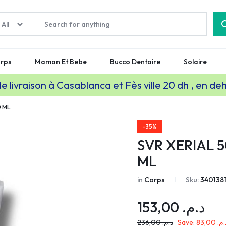
All
rps
Maman Et Bebe
Bucco Dentaire
Solaire
de livraison à Casablanca et Fès ville 20 dh , en de
0 ML
-35%
SVR XERIAL 5
ML
in
Corps
Sku:
340138
153,00
د.م.
236,00
د.م.
Save:
83,00
د.م