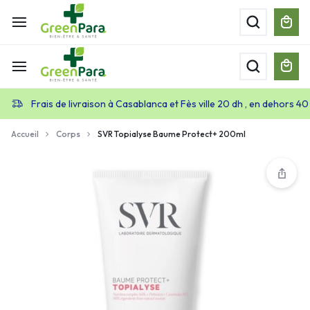
Frais de livraison à Casablanca et Fès ville 20 dh , en dehors 40
Accueil
Corps
SVR Topialyse Baume Protect+ 200ml