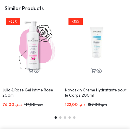
Similar Products
-35%
-35%
Julia & Rose Gel Intime Rose
Novaskin Creme Hydratante pour
M
200ml
le Corps 200ml
C
76,00
د.م.
117,00
د.م.
122,00
د.م.
187,00
د.م.