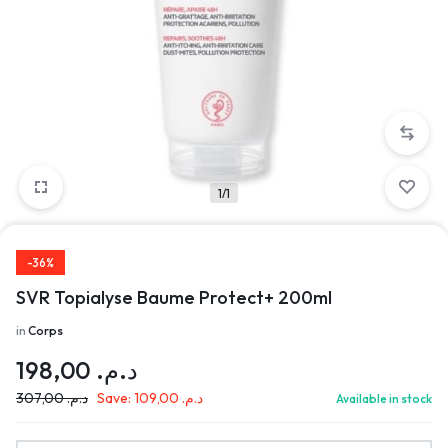
1/1
-36%
SVR Topialyse Baume Protect+ 200ml
in
Corps
198,00
د.م.
307,00
د.م.
Save:
109,00
د.م.
Available in stock