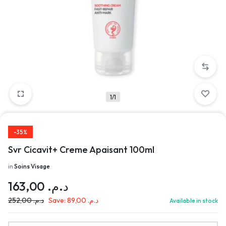
1/1
-35%
Svr Cicavit+ Creme Apaisant 100ml
in
Soins Visage
163,00
د.م.
252,00
د.م.
Save:
89,00
د.م.
Available in stock