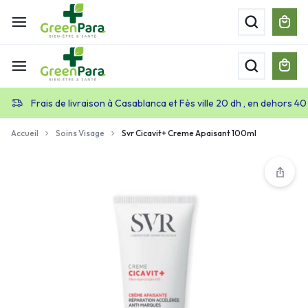
Frais de livraison à Casablanca et Fès ville 20 dh , en dehors 40
Accueil
Soins Visage
Svr Cicavit+ Creme Apaisant 100ml