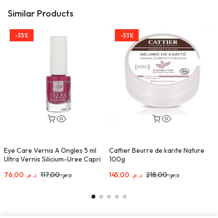
Similar Products
-35%
-33%
Eye Care Vernis A Ongles 5 ml
Cattier Beurre de karite Nature
A
Ultra Vernis Silicium-Uree Capri
100g
S
76,00
د.م.
117,00
د.م.
145,00
د.م.
218,00
د.م.