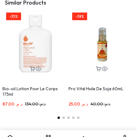
Similar Products
-35%
-38%
Bio-oil Lotion Pour Le Corps
Pro Vital Huile De Soja 60mL
C
175ml
D
87,00
د.م.
134,00
د.م.
25,00
د.م.
40,00
د.م.