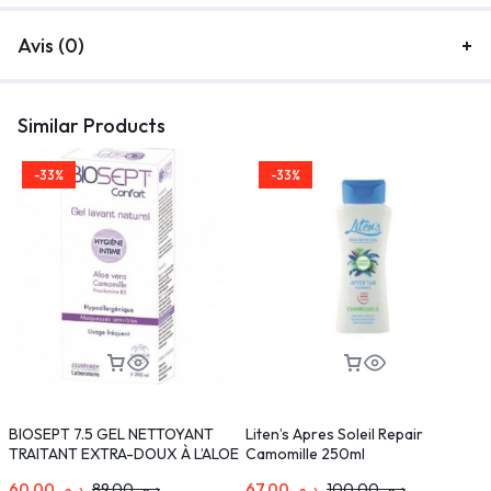
Avis (0)
Similar Products
-33%
-33%
BIOSEPT 7.5 GEL NETTOYANT
Liten’s Apres Soleil Repair
C
TRAITANT EXTRA-DOUX À L’ALOE
Camomille 250ml
O
VERA 200 ML
60,00
د.م.
89,00
د.م.
67,00
د.م.
100,00
د.م.