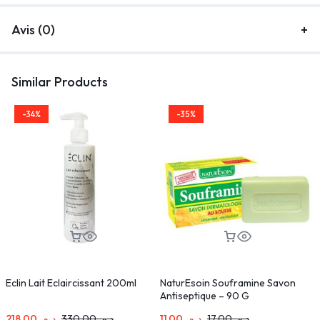
Avis (0)
Similar Products
-34%
-35%
Eclin Lait Eclaircissant 200ml
NaturEsoin Souframine Savon
B
Antiseptique – 90 G
5
218,00
د.م.
330,00
د.م.
11,00
د.م.
17,00
د.م.