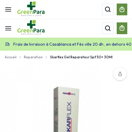
Frais de livraison à Casablanca et Fès ville 20 dh , en dehors 40
Accueil
Reparation
Skarflex Gel Reparateur Spf 50+ 30Ml