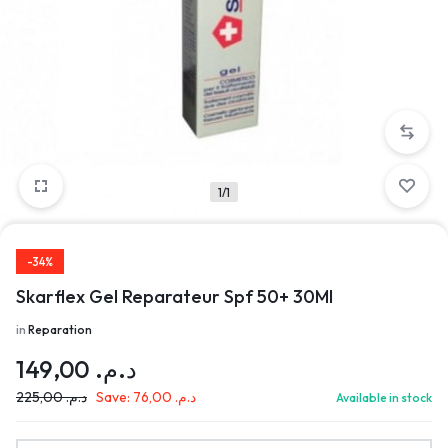
1/1
-34%
Skarflex Gel Reparateur Spf 50+ 30Ml
in
Reparation
149,00
د.م.
225,00
د.م.
Save:
76,00
د.م.
Available in stock