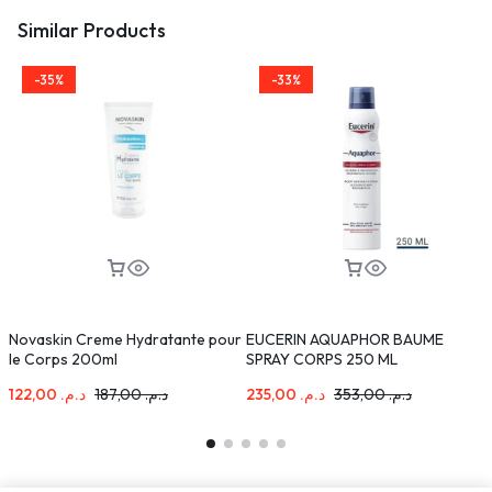
Similar Products
-35%
-33%
Novaskin Creme Hydratante pour
EUCERIN AQUAPHOR BAUME
R
le Corps 200ml
SPRAY CORPS 250 ML
122,00
د.م.
187,00
د.م.
235,00
د.م.
353,00
د.م.