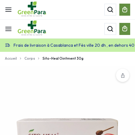
Frais de livraison à Casablanca et Fès ville 20 dh , en dehors 40
Accueil
Corps
Sito-Heal Ointment 30g