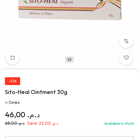
1/1
-32%
Sito-Heal Ointment 30g
in
Corps
46,00
د.م.
68,00
د.م.
Save:
22,00
د.م.
Available in stock