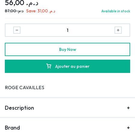
56,00
د.م.
87,00
د.م.
Save:
31,00
د.م.
Available in stock
Buy Now
Ajouter au panier
ROGE CAVAILLES
Description
Brand