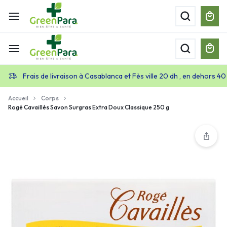
Frais de livraison à Casablanca et Fès ville 20 dh , en dehors 40
Accueil
Corps
Rogé Cavaillès Savon Surgras Extra Doux Classique 250 g