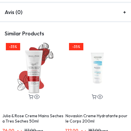
Avis (0)
Similar Products
-35%
-35%
Julia & Rose Creme Mains Seches
Novaskin Creme Hydratante pour
B
a Tres Seches 50ml
le Corps 200ml
5
76,00
د.م.
117,00
د.م.
122,00
د.م.
187,00
د.م.