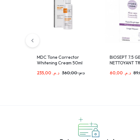
MDC Tone Corrector
BIOSEPT 7.5 G
Whitening Cream 50ml
NETTOYANT TR
EXTRA-DOUX À
235,00
د.م.
360,00
د.م.
60,00
د.م.
VERA 200 ML