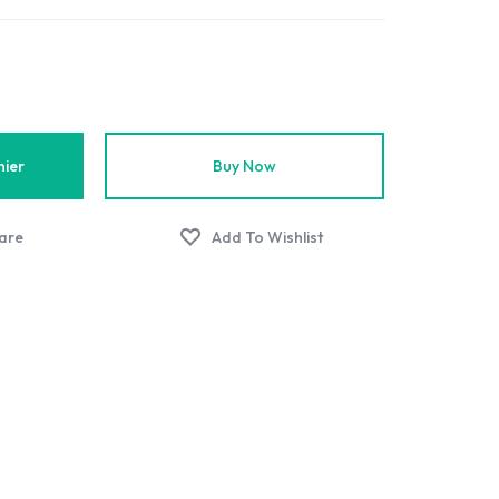
nier
Buy Now