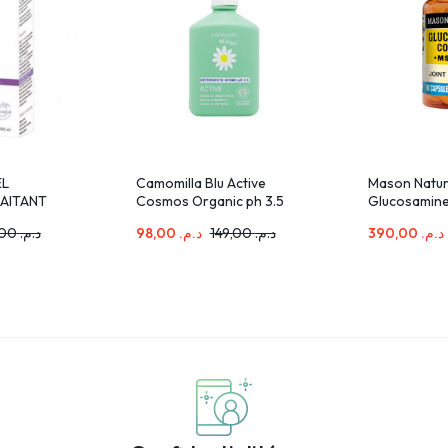
EL
Camomilla Blu Active
Mason Natur
AITANT
Cosmos Organic ph 3.5
Glucosamin
 L’ALOE
300ml
+MSM 90 cap
89,00
د.م.
98,00
د.م.
149,00
د.م.
390,00
د.م.
90C