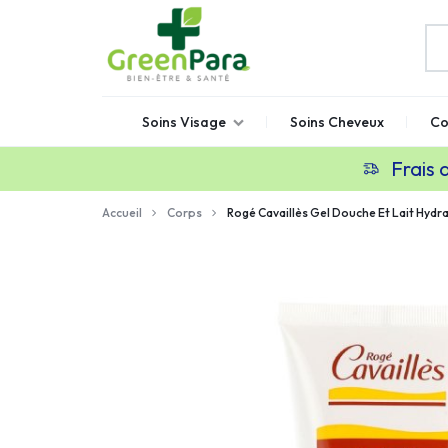
GREENPARA
Parapharmacie
Soins Visage
Soins Cheveux
Co
en
ligne
Frais 
Maroc
Accueil
Corps
Rogé Cavaillès Gel Douche Et Lait Hyd