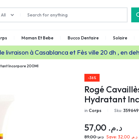
All
rps
Maman Et Bebe
Bucco Dentaire
Solaire
de livraison à Casablanca et Fès ville 20 dh , en de
ratant Incorpore 200Ml
-36%
Rogé Cavaillè
Hydratant In
in
Corps
Sku:
359649
57,00
د.م.
89,00
د.م.
Save:
32,00
د.م.