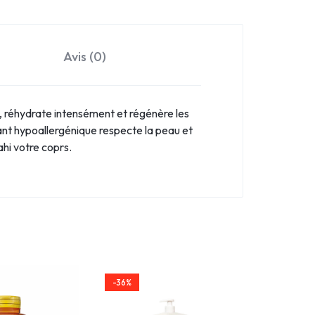
Avis (0)
e, réhydrate intensément et régénère les
ant hypoallergénique respecte la peau et
hi votre coprs.
-36%
-33%