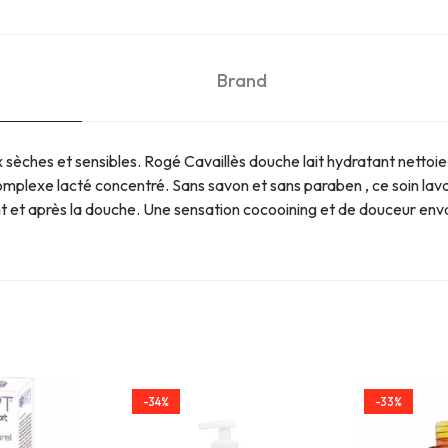
Brand
 sèches et sensibles. Rogé Cavaillès douche lait hydratant nettoi
mplexe lacté concentré. Sans savon et sans paraben , ce soin lav
 et après la douche. Une sensation cocooining et de douceur enva
-34%
-33%