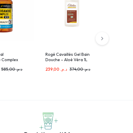
al
Rogé Cavaillès Gel Bain
Linx Sys
e Complex
Douche – Aloé Véra 1L
Suveillan
sules 1263-
Continu
585,00
د.م.
239,00
د.م.
374,00
د.م.
620,00
م