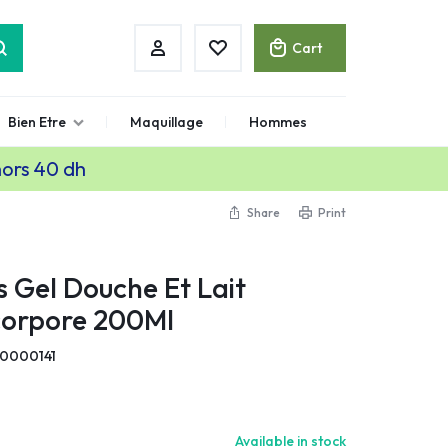
Cart
Bien Etre
Maquillage
Hommes
hors 40 dh
Share
Print
s Gel Douche Et Lait
corpore 200Ml
0000141
Available in stock