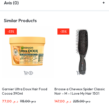
Avis (0)
Similar Products
-33%
-35%
Garnier Ultra Doux Hair Food
Brosse a Cheveux Spider Classic
D
Cocoa 390ml
Noir – M – I Love My Hair 1501
77,00
د.م.
115,00
د.م.
147,00
د.م.
225,00
د.م.