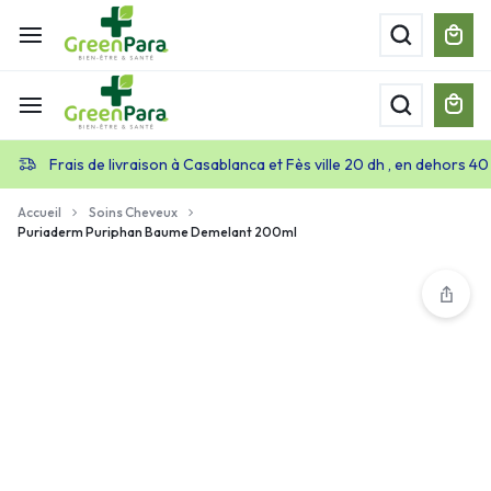
Frais de livraison à Casablanca et Fès ville 20 dh , en dehors 40
Accueil
Soins Cheveux
Puriaderm Puriphan Baume Demelant 200ml