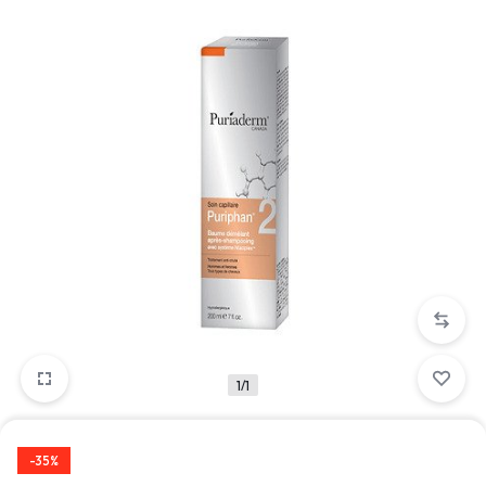
1/1
-35%