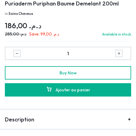
Puriaderm Puriphan Baume Demelant 200ml
in
Soins Cheveux
186,00
د.م.
285,00
د.م.
Save:
99,00
د.م.
Available in stock
Buy Now
Ajouter au panier
Description