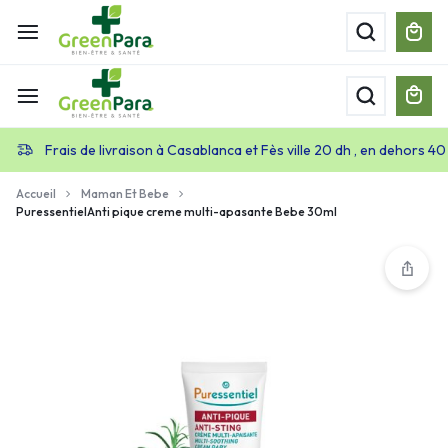
Frais de livraison à Casablanca et Fès ville 20 dh , en dehors 40
Accueil
Maman Et Bebe
PuressentielAnti pique creme multi-apasante Bebe 30ml