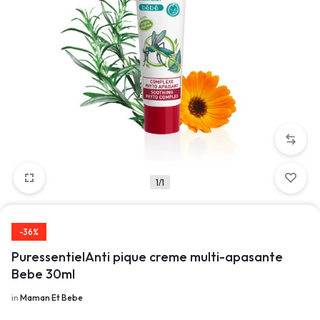
1/1
-36%
PuressentielAnti pique creme multi-apasante
Bebe 30ml
in
Maman Et Bebe