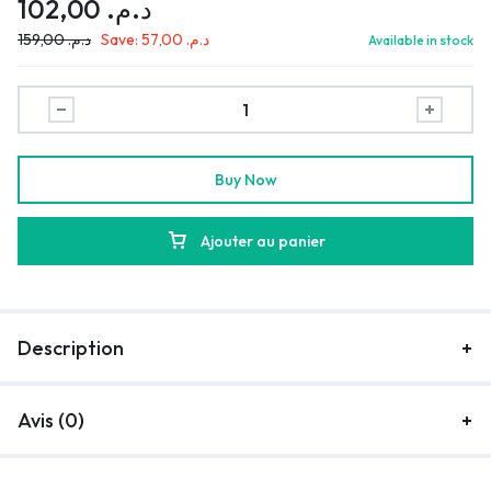
102,00
د.م.
159,00
د.م.
Save:
57,00
د.م.
Available in stock
Buy Now
Ajouter au panier
Description
Avis (0)