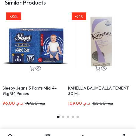
Similar Products
-35%
-34%
Sleepy Jeans 3 Pants Midi 4-
KANELLIA BAUME ALLAITEMENT
D
9kg/34 Pieces
30 ML
2
96,00
د.م.
147,00
د.م.
109,00
د.م.
165,00
د.م.