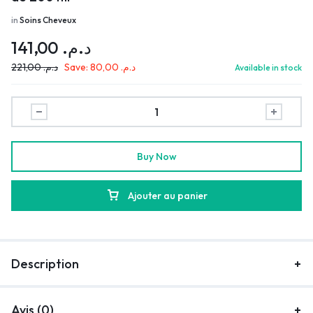
in
Soins Cheveux
141,00
د.م.
221,00
د.م.
Save:
80,00
د.م.
Available in stock
Buy Now
Ajouter au panier
Description
Avis (0)