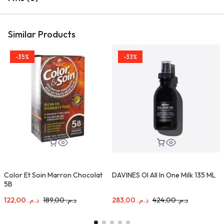
Similar Products
-35%
-33%
Color Et Soin Marron Chocolat
DAVINES OI All In One Milk 135 ML
D
5B
M
122,00
د.م.
189,00
د.م.
283,00
د.م.
424,00
د.م.