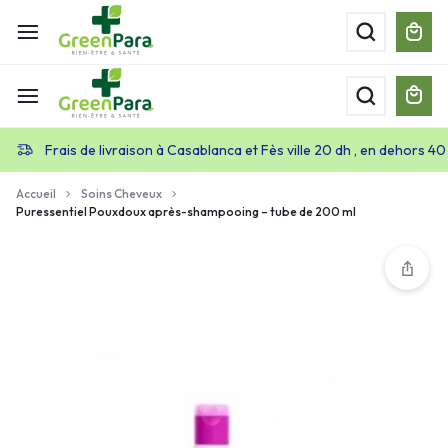
Frais de livraison à Casablanca et Fès ville 20 dh , en dehors 40
Accueil
Soins Cheveux
Puressentiel Pouxdoux après-shampooing – tube de 200 ml