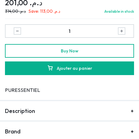
201,00
د.م.
314,00
د.م.
Save:
113,00
د.م.
Available in stock
Buy Now
Ajouter au panier
PURESSENTIEL
Description
Brand