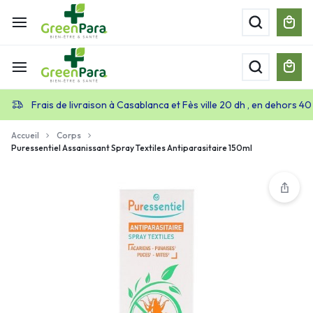
Frais de livraison à Casablanca et Fès ville 20 dh , en dehors 40
Accueil
Corps
Puressentiel Assanissant Spray Textiles Antiparasitaire 150ml