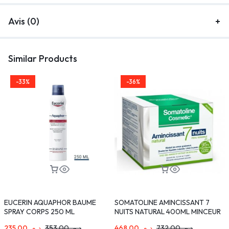
Avis (0)
Similar Products
-33%
-36%
EUCERIN AQUAPHOR BAUME
SOMATOLINE AMINCISSANT 7
M
SPRAY CORPS 250 ML
NUITS NATURAL 400ML MINCEUR
C
PEAUX SENSIBLES
235,00
د.م.
353,00
د.م.
468,00
د.م.
732,00
د.م.