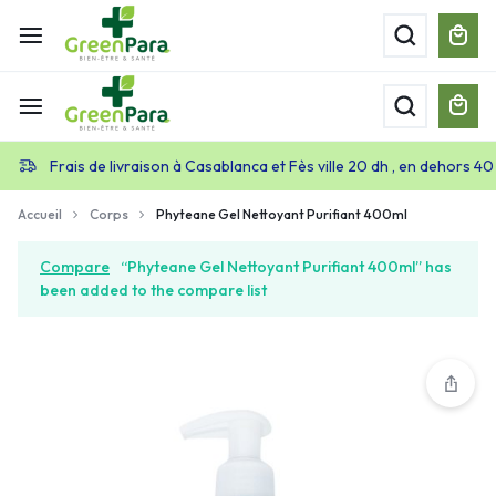
Frais de livraison à Casablanca et Fès ville 20 dh , en dehors 40
Accueil
Corps
Phyteane Gel Nettoyant Purifiant 400ml
Compare
“Phyteane Gel Nettoyant Purifiant 400ml” has
been added to the compare list