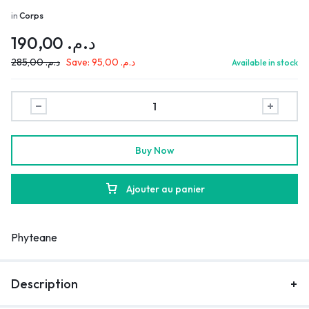
in
Corps
190,00
د.م.
285,00
د.م.
Save:
95,00
د.م.
Available in stock
Buy Now
Ajouter au panier
Phyteane
Description