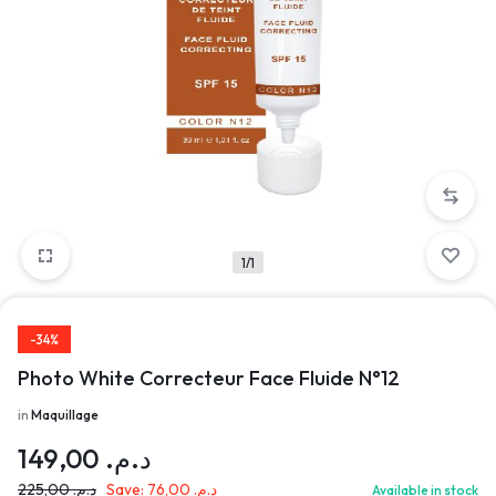
1/1
-34%
Photo White Correcteur Face Fluide N°12
in
Maquillage
149,00
د.م.
225,00
د.م.
Save:
76,00
د.م.
Available in stock