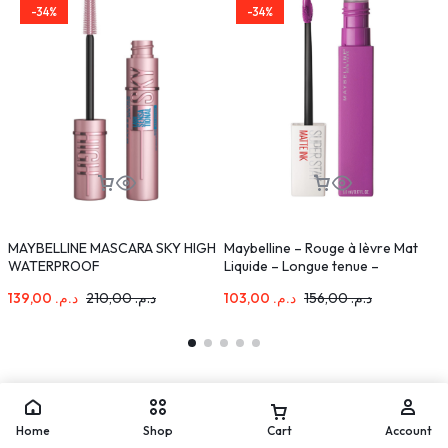
-34%
-34%
MAYBELLINE MASCARA SKY HIGH
Maybelline – Rouge à lèvre Mat
L
WATERPROOF
Liquide – Longue tenue –
à
Superstay Matte Ink 35 Creator 5
C
139,00
د.م.
210,00
د.م.
103,00
د.م.
156,00
د.م.
ml
Home
Shop
Cart
Account