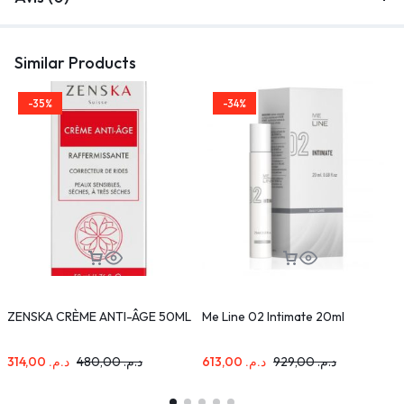
Similar Products
-35%
-34%
ZENSKA CRÈME ANTI-ÂGE 50ML
Me Line 02 Intimate 20ml
N
P
314,00
د.م.
480,00
د.م.
613,00
د.م.
929,00
د.م.