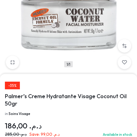
1/1
-35%
Palmer’s Creme Hydratante Visage Coconut Oil
50gr
in
Soins Visage
186,00
د.م.
285,00
د.م.
Save:
99,00
د.م.
Available in stock