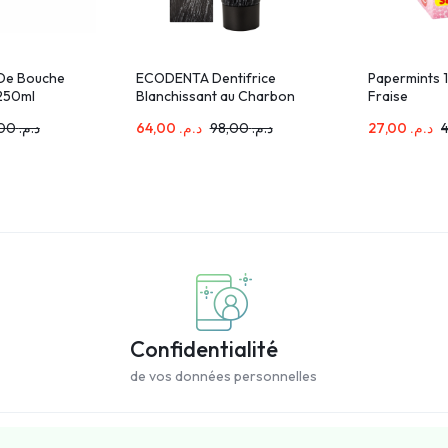
 De Bouche
ECODENTA Dentifrice
Papermints 
 250ml
Blanchissant au Charbon
Fraise
Actif 100ml
80,00
د.م.
64,00
د.م.
98,00
د.م.
27,00
د.م.
Confidentialité
de vos données personnelles