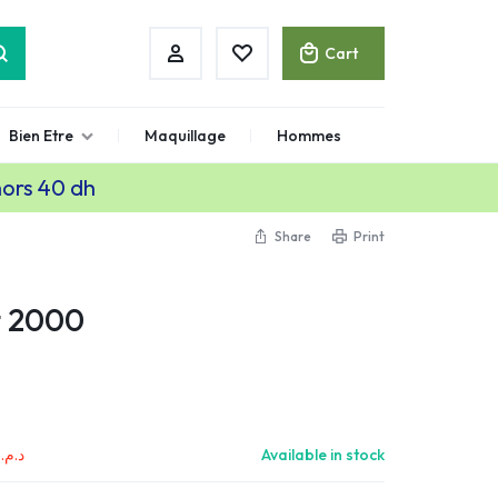
Cart
Bien Etre
Maquillage
Hommes
hors 40 dh
Share
Print
t 2000
,00
د.م.
Available in stock