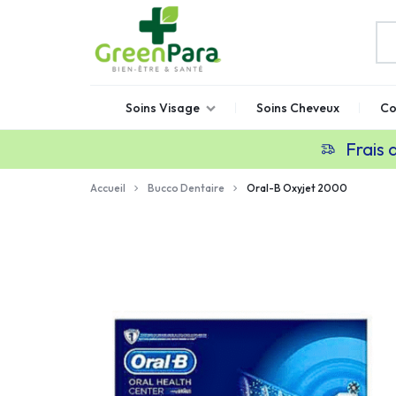
GREENPARA
Parapharmacie
Soins Visage
Soins Cheveux
Co
en
ligne
Frais 
Maroc
Accueil
Bucco Dentaire
Oral-B Oxyjet 2000