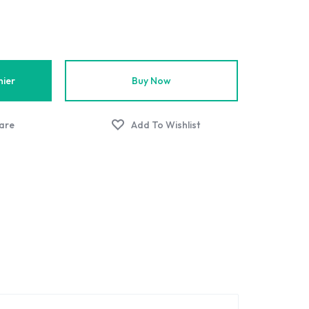
nier
Buy Now