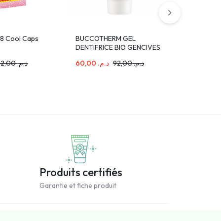
18 Cool Caps
BUCCOTHERM GEL
Betadent 
DENTIFRICE BIO GENCIVES
100ml
SENSIBLES AVEC FLUOR
42,00
د.م.
60,00
د.م.
92,00
د.م.
47,00
د.م
75ML
Produits certifiés
Garantie et fiche produit