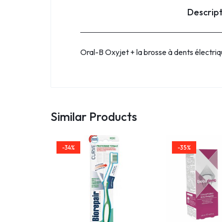
Descrip
Oral-B Oxyjet + la brosse à dents électri
Similar Products
-34%
-35%