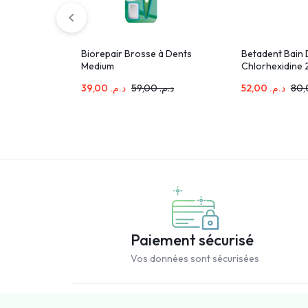
Biorepair Brosse à Dents
Betadent Bain
Medium
Chlorhexidine
39,00
د.م.
59,00
د.م.
52,00
د.م.
Paiement sécurisé
Vos données sont sécurisées