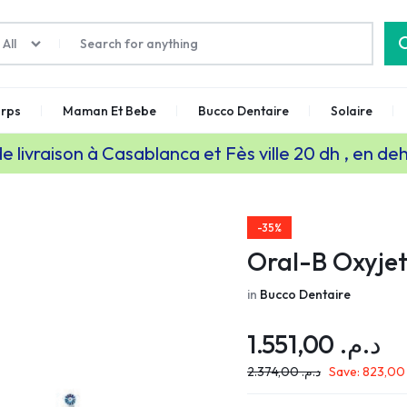
All
rps
Maman Et Bebe
Bucco Dentaire
Solaire
de livraison à Casablanca et Fès ville 20 dh , en de
-35%
Oral-B Oxyje
in
Bucco Dentaire
1.551,00
د.م.
2.374,00
د.م.
Save:
823