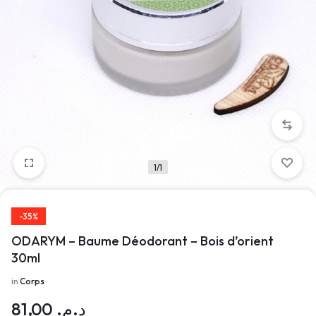
1/1
-35%
ODARYM – Baume Déodorant – Bois d’orient
30ml
in
Corps
81,00
د.م.