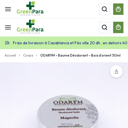
Frais de livraison à Casablanca et Fès ville 20 dh , en dehors 40
Accueil
Corps
ODARYM – Baume Déodorant – Bois d’orient 30ml