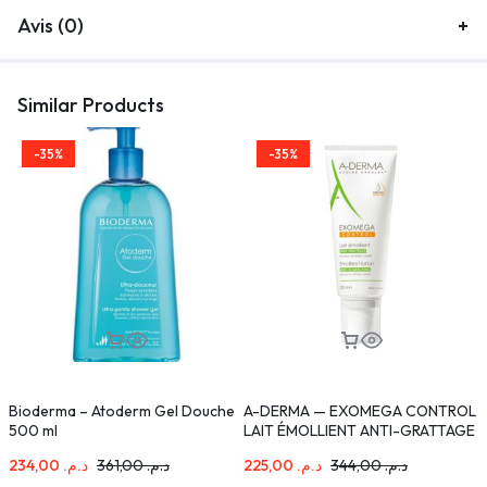
Avis (0)
Similar Products
-35%
-35%
Bioderma – Atoderm Gel Douche
A-DERMA — EXOMEGA CONTROL
E
500 ml
LAIT ÉMOLLIENT ANTI-GRATTAGE
COSMÉTIQUE STÉRILE 200 ml
234,00
د.م.
361,00
د.م.
225,00
د.م.
344,00
د.م.