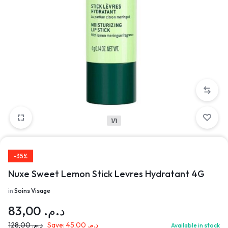
1/1
-35%
Nuxe Sweet Lemon Stick Levres Hydratant 4G
in
Soins Visage
83,00
د.م.
128,00
د.م.
Save:
45,00
د.م.
Available in stock