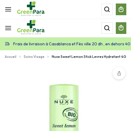
Frais de livraison à Casablanca et Fès ville 20 dh , en dehors 40
Accueil
Soins Visage
Nuxe Sweet Lemon Stick Levres Hydratant 4G