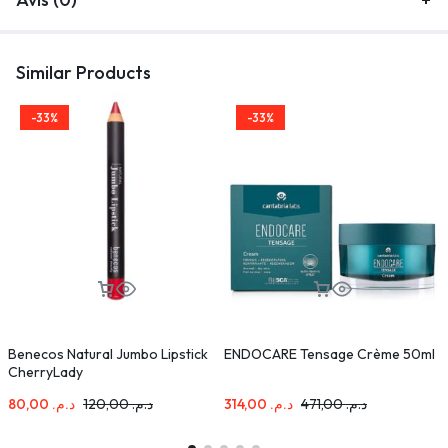
Similar Products
-33%
-33%
Benecos Natural Jumbo Lipstick
ENDOCARE Tensage Crème 50ml
E
CherryLady
U
80,00
د.م.
120,00
د.م.
314,00
د.م.
471,00
د.م.