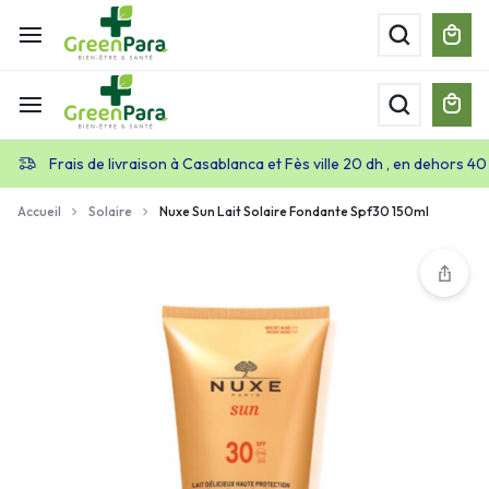
Frais de livraison à Casablanca et Fès ville 20 dh , en dehors 40
Accueil
Solaire
Nuxe Sun Lait Solaire Fondante Spf30 150ml