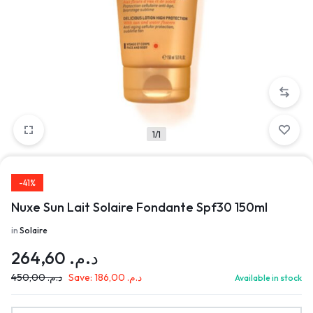
1/1
-41%
Nuxe Sun Lait Solaire Fondante Spf30 150ml
in
Solaire
264,60
د.م.
450,00
د.م.
Save:
186,00
د.م.
Available in stock