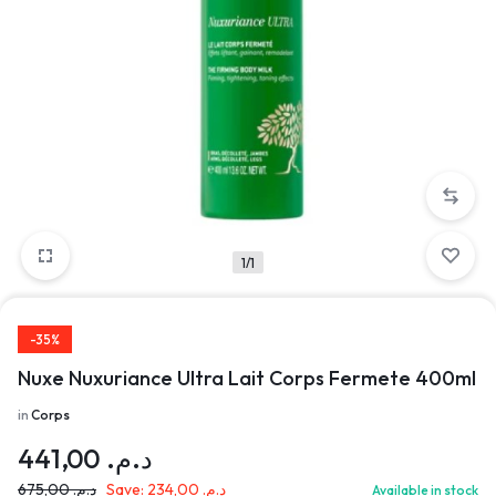
1/1
-35%
Nuxe Nuxuriance Ultra Lait Corps Fermete 400ml
in
Corps
441,00
د.م.
675,00
د.م.
Save:
234,00
د.م.
Available in stock