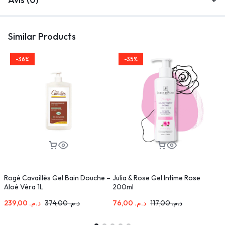
Similar Products
-36%
-35%
Rogé Cavaillès Gel Bain Douche –
Julia & Rose Gel Intime Rose
L
Aloé Véra 1L
200ml
G
239,00
د.م.
374,00
د.م.
76,00
د.م.
117,00
د.م.