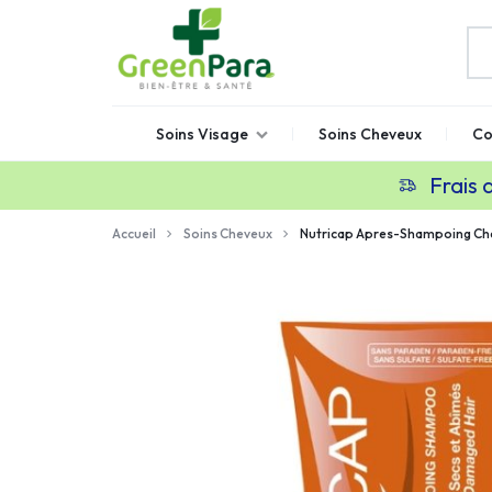
GREENPARA
Parapharmacie
Soins Visage
Soins Cheveux
Co
en
ligne
Frais 
Maroc
Accueil
Soins Cheveux
Nutricap Apres-Shampoing Ch