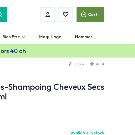
Cart
Bien Etre
Maquillage
Hommes
hors 40 dh
Share
Print
es-Shampoing Cheveux Secs
ml
Available in stock