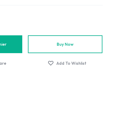
nier
Buy Now