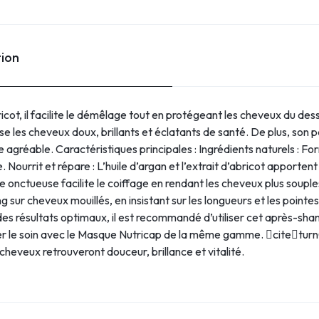
tion
abricot, il facilite le démêlage tout en protégeant les cheveux du 
sse les cheveux doux, brillants et éclatants de santé. De plus, son
 agréable. Caractéristiques principales : Ingrédients naturels : Fo
e. Nourrit et répare : L’huile d’argan et l’extrait d’abricot apporte
e onctueuse facilite le coiffage en rendant les cheveux plus souples.
ur cheveux mouillés, en insistant sur les longueurs et les pointes
es résultats optimaux, il est recommandé d’utiliser cet après-s
r le soin avec le Masque Nutricap de la même gamme. citeturn
cheveux retrouveront douceur, brillance et vitalité.