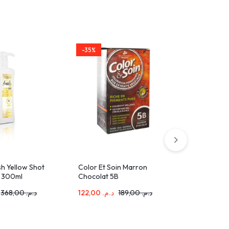
-35%
-36%
sh Yellow Shot
Color Et Soin Marron
Puressent
m 300ml
Chocolat 5B
Shampoin
Traitant 
368,00
د.م.
122,00
د.م.
189,00
د.م.
201,00
.م