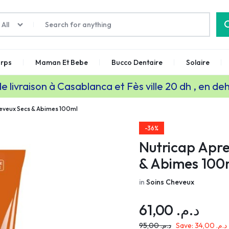
All
rps
Maman Et Bebe
Bucco Dentaire
Solaire
de livraison à Casablanca et Fès ville 20 dh , en de
eveux Secs & Abimes 100ml
-36%
Nutricap Apr
& Abimes 100
in
Soins Cheveux
61,00
د.م.
95,00
د.م.
Save:
34,00
د.م.