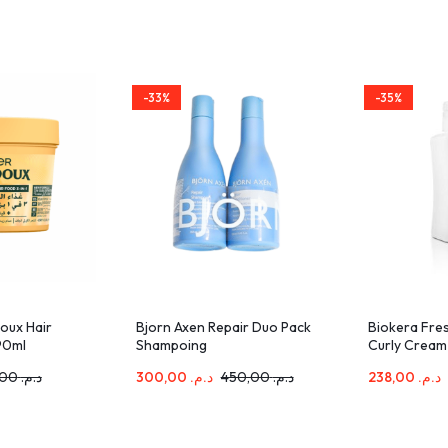
-33%
-35%
oux Hair
Bjorn Axen Repair Duo Pack
Biokera Fre
90ml
Shampoing
Curly Crea
250ml+Conditionner 250ml
115,00
د.م.
300,00
د.م.
450,00
د.م.
238,00
د.م.