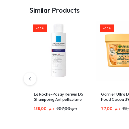
Similar Products
-33%
-33%
La Roche-Posay Kerium DS
Garnier Ultra D
Shampoing Antipelliculaire
Food Cocoa 3
Intensif Pellicules Grasses
138,00
د.م.
207,00
د.م.
77,00
د.م.
Persistantes | 125ml