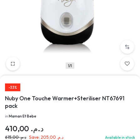
1/1
-33%
Nuby One Touche Warmer+Steriliser NT67691
pack
in
Maman Et Bebe
410,00
د.م.
615,00
د.م.
Save:
205,00
د.م.
Available in stock