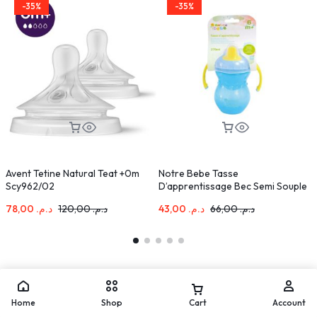
-35%
-35%
Avent Tetine Natural Teat +0m
Notre Bebe Tasse
D
Scy962/02
D’apprentissage Bec Semi Souple
A
+6m 270ml
78,00
د.م.
120,00
د.م.
43,00
د.م.
66,00
د.م.
Home
Shop
Cart
Account