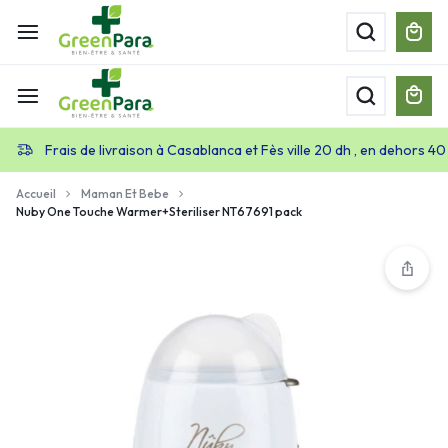
Frais de livraison à Casablanca et Fès ville 20 dh , en dehors 40
Accueil
Maman Et Bebe
Nuby One Touche Warmer+Steriliser NT67691 pack